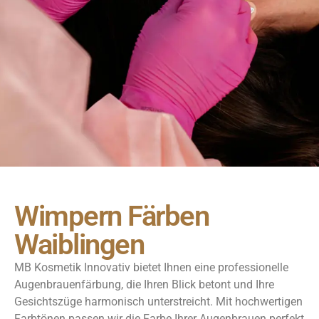
Wimpern Färben
Waiblingen
MB Kosmetik Innovativ bietet Ihnen eine professionelle
Augenbrauenfärbung, die Ihren Blick betont und Ihre
Gesichtszüge harmonisch unterstreicht. Mit hochwertigen
Farbtönen passen wir die Farbe Ihrer Augenbrauen perfekt